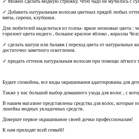
✓ Можно сделать модную стрижку. Чтоб чадо не мучилось с су
✓ Добавить натуральным волосам цветных прядей любых оттенк
мяты, сирени, клубники.
Для любителей выделиться из толпы- яркие неоновые цвета : че
горизонт цвета индиго , большое красное яблоко , кораллы Челс
✓ сделать шатуш или балаяж ( переход цвета от натуральных 
достаточно заметного осветления.
✓ придать оттенок натуральным волосам при помощи лёгкого 
Будьте спокойны, все виды окрашивания адаптированы для дете
Также у нас большой выбор домашнего ухода для волос , с кот
В нашем магазине представлены средства для волос, которые п
линейка модных укладочных средств.
Доверьте первое окрашивание своей дочки профессионалам!
К нам приходят всей семьёй!