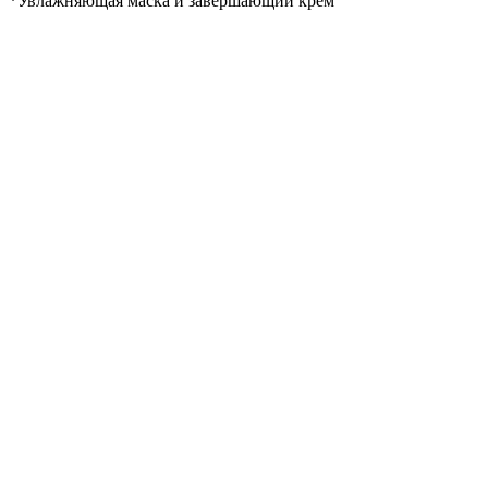
*Увлажняющая маска и завершающий крем