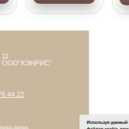
 11
 , ООО"КЭНРИС"
76 44 22
Используя данный с
альных данных
файлов cookie, пом