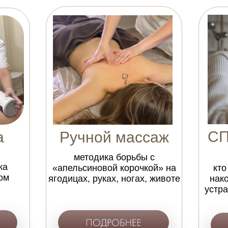
СП
а
Ручной массаж
методика борьбы с
ка
«апельсиновой корочкой» на
кто
ом
ягодицах, руках, ногах, животе
нак
устра