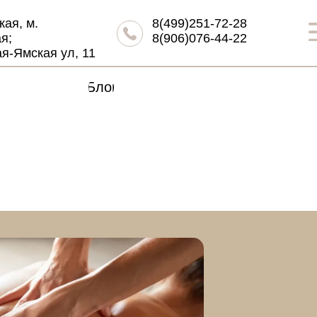
кая, м.
8(499)251-72-28
я;
8(906)076-44-22
ая-Ямская ул, 11
Блог