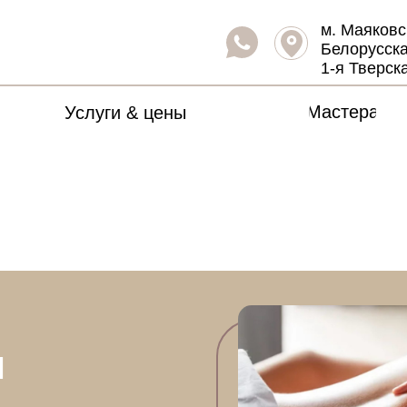
м. Маяковс
Белорусска
1-я Тверск
Мастера
Услуги & цены
Ы