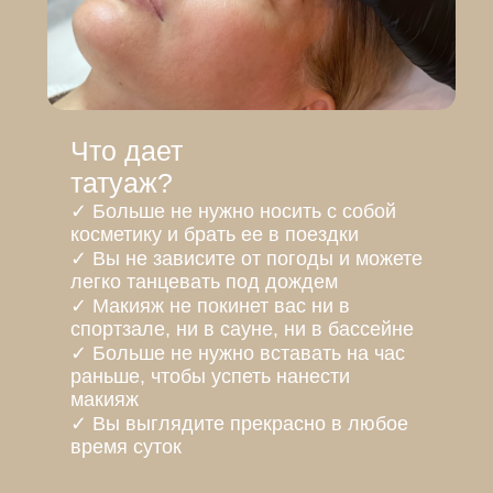
Что дает
татуаж?
✓ Больше не нужно носить с собой
косметику и брать ее в поездки
✓ Вы не зависите от погоды и можете
легко танцевать под дождем
✓ Макияж не покинет вас ни в
спортзале, ни в сауне, ни в бассейне
✓ Больше не нужно вставать на час
раньше, чтобы успеть нанести
макияж
✓ Вы выглядите прекрасно в любое
время суток