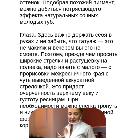
оттенок. Подобрав похожий пигмент,
можно добиться потрясающего
эффекта натуральных сочных
молодых губ.
Глаза. Здесь важно держать себя в
руках и не забыть, что татуаж — это
не макияж и вечером вы его не
смоете. Поэтому, прежде чем просить
широкие стрелки и растушевку на
полвека, надо начать с малого — с
прорисовки межресничного края с
чуть выведенной аккуратной
стрелочкой. Это придаст
очерченность верхнему веку и
густоту ресницам. При
необходимости можно слегка тронуть
и нижнее веко — при определенной
форме глаза для визуальной
коррекции.